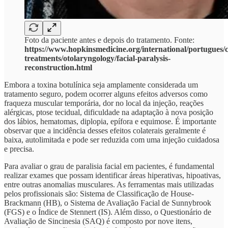
Foto da paciente antes e depois do tratamento. Fonte:
https://www.hopkinsmedicine.org/international/portugues/c
treatments/otolaryngology/facial-paralysis-
reconstruction.html
Embora a toxina botulínica seja amplamente considerada um
tratamento seguro, podem ocorrer alguns efeitos adversos como
fraqueza muscular temporária, dor no local da injeção, reações
alérgicas, ptose tecidual, dificuldade na adaptação à nova posição
dos lábios, hematomas, diplopia, epífora e equimose. É importante
observar que a incidência desses efeitos colaterais geralmente é
baixa, autolimitada e pode ser reduzida com uma injeção cuidadosa
e precisa.
Para avaliar o grau de paralisia facial em pacientes, é fundamental
realizar exames que possam identificar áreas hiperativas, hipoativas,
entre outras anomalias musculares. As ferramentas mais utilizadas
pelos profissionais são: Sistema de Classificação de House-
Brackmann (HB), o Sistema de Avaliação Facial de Sunnybrook
(FGS) e o Índice de Stennert (IS). Além disso, o Questionário de
Avaliação de Sincinesia (SAQ) é composto por nove itens,