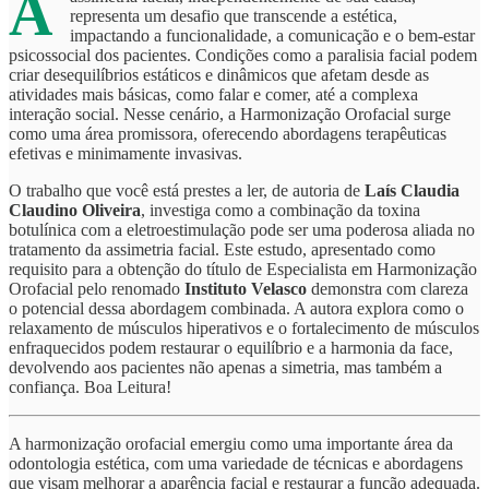
A
representa um desafio que transcende a estética,
impactando a funcionalidade, a comunicação e o bem-estar
psicossocial dos pacientes. Condições como a paralisia facial podem
criar desequilíbrios estáticos e dinâmicos que afetam desde as
atividades mais básicas, como falar e comer, até a complexa
interação social. Nesse cenário, a Harmonização Orofacial surge
como uma área promissora, oferecendo abordagens terapêuticas
efetivas e minimamente invasivas.
O trabalho que você está prestes a ler, de autoria de
Laís Claudia
Claudino Oliveira
, investiga como a combinação da toxina
botulínica com a eletroestimulação pode ser uma poderosa aliada no
tratamento da assimetria facial. Este estudo, apresentado como
requisito para a obtenção do título de Especialista em Harmonização
Orofacial pelo renomado
Instituto Velasco
demonstra com clareza
o potencial dessa abordagem combinada. A autora explora como o
relaxamento de músculos hiperativos e o fortalecimento de músculos
enfraquecidos podem restaurar o equilíbrio e a harmonia da face,
devolvendo aos pacientes não apenas a simetria, mas também a
confiança. Boa Leitura!
A harmonização orofacial emergiu como uma importante área da
odontologia estética, com uma variedade de técnicas e abordagens
que visam melhorar a aparência facial e restaurar a função adequada.