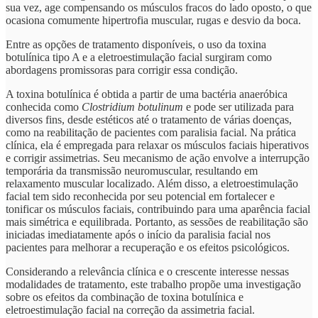
sua vez, age compensando os músculos fracos do lado oposto, o que
ocasiona comumente hipertrofia muscular, rugas e desvio da boca.
Entre as opções de tratamento disponíveis, o uso da toxina
botulínica tipo A e a eletroestimulação facial surgiram como
abordagens promissoras para corrigir essa condição.
A toxina botulínica é obtida a partir de uma bactéria anaeróbica
conhecida como
Clostridium botulinum
e pode ser utilizada para
diversos fins, desde estéticos até o tratamento de várias doenças,
como na reabilitação de pacientes com paralisia facial. Na prática
clínica, ela é empregada para relaxar os músculos faciais hiperativos
e corrigir assimetrias. Seu mecanismo de ação envolve a interrupção
temporária da transmissão neuromuscular, resultando em
relaxamento muscular localizado. Além disso, a eletroestimulação
facial tem sido reconhecida por seu potencial em fortalecer e
tonificar os músculos faciais, contribuindo para uma aparência facial
mais simétrica e equilibrada. Portanto, as sessões de reabilitação são
iniciadas imediatamente após o início da paralisia facial nos
pacientes para melhorar a recuperação e os efeitos psicológicos.
Considerando a relevância clínica e o crescente interesse nessas
modalidades de tratamento, este trabalho propõe uma investigação
sobre os efeitos da combinação de toxina botulínica e
eletroestimulação facial na correção da assimetria facial.