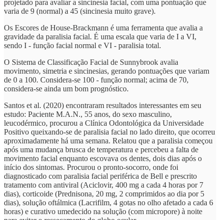
projetado para avaliar a sincinesia facial, com uma pontuação que
varia de 9 (normal) a 45 (sincinesia muito grave).
Os Escores de House-Brackmann é uma ferramenta que avalia a
gravidade da paralisia facial. É uma escala que varia de I a VI,
sendo I - função facial normal e VI - paralisia total.
O Sistema de Classificação Facial de Sunnybrook avalia
movimento, simetria e sincinesias, gerando pontuações que variam
de 0 a 100. Considera-se 100 - função normal; acima de 70,
considera-se ainda um bom prognóstico.
Santos et al. (2020) encontraram resultados interessantes em seu
estudo: Paciente M.A.N., 55 anos, do sexo masculino,
leucodérmico, procurou a Clínica Odontológica da Universidade
Positivo queixando-se de paralisia facial no lado direito, que ocorreu
aproximadamente há uma semana. Relatou que a paralisia começou
após uma mudança brusca de temperatura e percebeu a falta de
movimento facial enquanto escovava os dentes, dois dias após o
início dos sintomas. Procurou o pronto-socorro, onde foi
diagnosticado com paralisia facial periférica de Bell e prescrito
tratamento com antiviral (Aciclovir, 400 mg a cada 4 horas por 7
dias), corticoide (Prednisona, 20 mg, 2 comprimidos ao dia por 5
dias), solução oftálmica (Lacrifilm, 4 gotas no olho afetado a cada 6
horas) e curativo umedecido na solução (com micropore) à noite