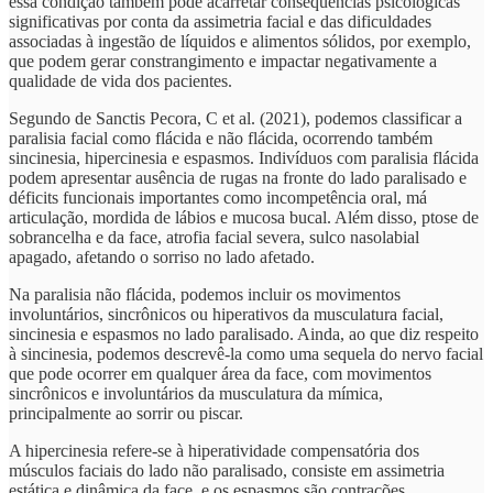
essa condição também pode acarretar consequências psicológicas
significativas por conta da assimetria facial e das dificuldades
associadas à ingestão de líquidos e alimentos sólidos, por exemplo,
que podem gerar constrangimento e impactar negativamente a
qualidade de vida dos pacientes.
Segundo de Sanctis Pecora, C et al. (2021), podemos classificar a
paralisia facial como flácida e não flácida, ocorrendo também
sincinesia, hipercinesia e espasmos. Indivíduos com paralisia flácida
podem apresentar ausência de rugas na fronte do lado paralisado e
déficits funcionais importantes como incompetência oral, má
articulação, mordida de lábios e mucosa bucal. Além disso, ptose de
sobrancelha e da face, atrofia facial severa, sulco nasolabial
apagado, afetando o sorriso no lado afetado.
Na paralisia não flácida, podemos incluir os movimentos
involuntários, sincrônicos ou hiperativos da musculatura facial,
sincinesia e espasmos no lado paralisado. Ainda, ao que diz respeito
à sincinesia, podemos descrevê-la como uma sequela do nervo facial
que pode ocorrer em qualquer área da face, com movimentos
sincrônicos e involuntários da musculatura da mímica,
principalmente ao sorrir ou piscar.
A hipercinesia refere-se à hiperatividade compensatória dos
músculos faciais do lado não paralisado, consiste em assimetria
estática e dinâmica da face, e os espasmos são contrações