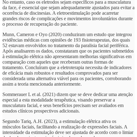
No entanto, caso os eletrodos sejam específicos para a musculatura
da face, é essencial que sejam adequadamente ajustados para evitar a
ocorrência de discinesias. A eletroestimulação pode acarretar
grandes riscos de complicações e movimentos involuntários durante
o processo de recuperação do paciente.
Munn, Cameron e Oyo (2020) conduziram um estudo que integrou
evidências médicas com opiniões de 193 fisioterapeutas, dos quais
52 estavam envolvidos no tratamento da paralisia facial periférica.
Após analisarem os dados, constataram que os pacientes submetidos
à estimulação elétrica não apresentaram melhorias significativas em
comparação com aqueles que receberam outras formas de
tratamento. Concluíram que a eletroterapia necessita de indicadores
de eficácia mais robustos e resultados comprovados para ser
considerada uma alternativa viável para os pacientes, corroborando
assim a teoria mencionada anteriormente.
Sommerauer L et al. (2021) dizem que se deve dedicar uma atenção
especial a esta modalidade terapêutica, visando preservar a
musculatura facial, e seus benefícios precisam ser avaliados em
estudos clínicos prospectivos adicionais.
Segundo Tariq, A.H. (2023), a estimulação elétrica ativa os
músculos faciais, facilitando a realização de expressões faciais. A
intensidade da estimulação deve ser ajustada de acordo com o limiar