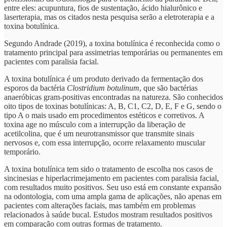
entre eles: acupuntura, fios de sustentação, ácido hialurônico e
laserterapia, mas os citados nesta pesquisa serão a eletroterapia e a
toxina botulínica.
Segundo Andrade (2019), a toxina botulínica é reconhecida como o
tratamento principal para assimetrias temporárias ou permanentes em
pacientes com paralisia facial.
A toxina botulínica é um produto derivado da fermentação dos
esporos da bactéria
Clostridium botulinum
, que são bactérias
anaeróbicas gram-positivas encontradas na natureza. São conhecidos
oito tipos de toxinas botulínicas: A, B, C1, C2, D, E, F e G, sendo o
tipo A o mais usado em procedimentos estéticos e corretivos. A
toxina age no músculo com a interrupção da liberação de
acetilcolina, que é um neurotransmissor que transmite sinais
nervosos e, com essa interrupção, ocorre relaxamento muscular
temporário.
A toxina botulínica tem sido o tratamento de escolha nos casos de
sincinesias e hiperlacrimejamento em pacientes com paralisia facial,
com resultados muito positivos. Seu uso está em constante expansão
na odontologia, com uma ampla gama de aplicações, não apenas em
pacientes com alterações faciais, mas também em problemas
relacionados à saúde bucal. Estudos mostram resultados positivos
em comparação com outras formas de tratamento.