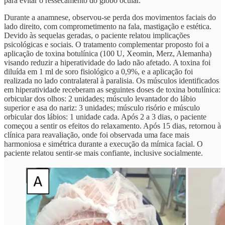
para evitar o ressecamento do globo ocular.
Durante a anamnese, observou-se perda dos movimentos faciais do
lado direito, com comprometimento na fala, mastigação e estética.
Devido às sequelas geradas, o paciente relatou implicações
psicológicas e sociais. O tratamento complementar proposto foi a
aplicação de toxina botulínica (100 U, Xeomin, Merz, Alemanha)
visando reduzir a hiperatividade do lado não afetado. A toxina foi
diluída em 1 ml de soro fisiológico a 0,9%, e a aplicação foi
realizada no lado contralateral à paralisia. Os músculos identificados
em hiperatividade receberam as seguintes doses de toxina botulínica:
orbicular dos olhos: 2 unidades; músculo levantador do lábio
superior e asa do nariz: 3 unidades; músculo risório e músculo
orbicular dos lábios: 1 unidade cada. Após 2 a 3 dias, o paciente
começou a sentir os efeitos do relaxamento. Após 15 dias, retornou à
clínica para reavaliação, onde foi observada uma face mais
harmoniosa e simétrica durante a execução da mímica facial. O
paciente relatou sentir-se mais confiante, inclusive socialmente.