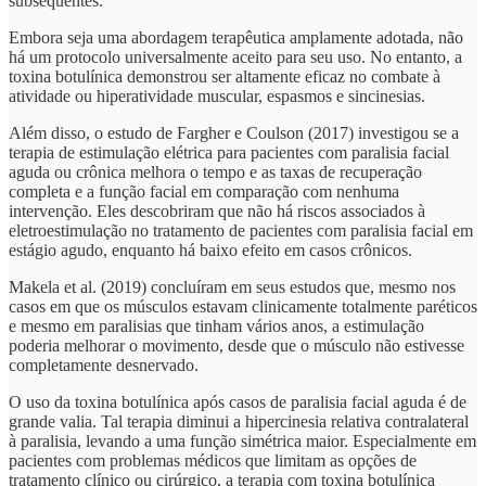
subsequentes.
Embora seja uma abordagem terapêutica amplamente adotada, não
há um protocolo universalmente aceito para seu uso. No entanto, a
toxina botulínica demonstrou ser altamente eficaz no combate à
atividade ou hiperatividade muscular, espasmos e sincinesias.
Além disso, o estudo de Fargher e Coulson (2017) investigou se a
terapia de estimulação elétrica para pacientes com paralisia facial
aguda ou crônica melhora o tempo e as taxas de recuperação
completa e a função facial em comparação com nenhuma
intervenção. Eles descobriram que não há riscos associados à
eletroestimulação no tratamento de pacientes com paralisia facial em
estágio agudo, enquanto há baixo efeito em casos crônicos.
Makela et al. (2019) concluíram em seus estudos que, mesmo nos
casos em que os músculos estavam clinicamente totalmente paréticos
e mesmo em paralisias que tinham vários anos, a estimulação
poderia melhorar o movimento, desde que o músculo não estivesse
completamente desnervado.
O uso da toxina botulínica após casos de paralisia facial aguda é de
grande valia. Tal terapia diminui a hipercinesia relativa contralateral
à paralisia, levando a uma função simétrica maior. Especialmente em
pacientes com problemas médicos que limitam as opções de
tratamento clínico ou cirúrgico, a terapia com toxina botulínica