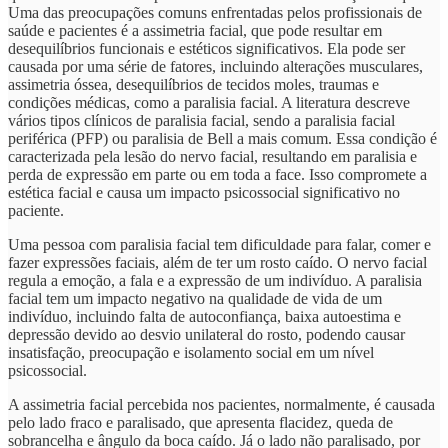
Uma das preocupações comuns enfrentadas pelos profissionais de
saúde e pacientes é a assimetria facial, que pode resultar em
desequilíbrios funcionais e estéticos significativos. Ela pode ser
causada por uma série de fatores, incluindo alterações musculares,
assimetria óssea, desequilíbrios de tecidos moles, traumas e
condições médicas, como a paralisia facial. A literatura descreve
vários tipos clínicos de paralisia facial, sendo a paralisia facial
periférica (PFP) ou paralisia de Bell a mais comum. Essa condição é
caracterizada pela lesão do nervo facial, resultando em paralisia e
perda de expressão em parte ou em toda a face. Isso compromete a
estética facial e causa um impacto psicossocial significativo no
paciente.
Uma pessoa com paralisia facial tem dificuldade para falar, comer e
fazer expressões faciais, além de ter um rosto caído. O nervo facial
regula a emoção, a fala e a expressão de um indivíduo. A paralisia
facial tem um impacto negativo na qualidade de vida de um
indivíduo, incluindo falta de autoconfiança, baixa autoestima e
depressão devido ao desvio unilateral do rosto, podendo causar
insatisfação, preocupação e isolamento social em um nível
psicossocial.
A assimetria facial percebida nos pacientes, normalmente, é causada
pelo lado fraco e paralisado, que apresenta flacidez, queda de
sobrancelha e ângulo da boca caído. Já o lado não paralisado, por