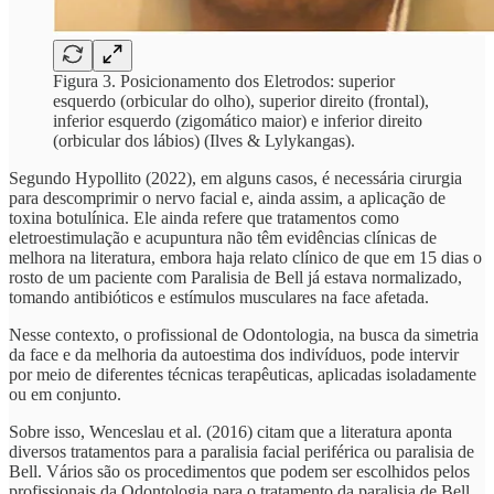
Figura 3. Posicionamento dos Eletrodos: superior
esquerdo (orbicular do olho), superior direito (frontal),
inferior esquerdo (zigomático maior) e inferior direito
(orbicular dos lábios) (Ilves & Lylykangas).
Segundo Hypollito (2022), em alguns casos, é necessária cirurgia
para descomprimir o nervo facial e, ainda assim, a aplicação de
toxina botulínica. Ele ainda refere que tratamentos como
eletroestimulação e acupuntura não têm evidências clínicas de
melhora na literatura, embora haja relato clínico de que em 15 dias o
rosto de um paciente com Paralisia de Bell já estava normalizado,
tomando antibióticos e estímulos musculares na face afetada.
Nesse contexto, o profissional de Odontologia, na busca da simetria
da face e da melhoria da autoestima dos indivíduos, pode intervir
por meio de diferentes técnicas terapêuticas, aplicadas isoladamente
ou em conjunto.
Sobre isso, Wenceslau et al. (2016) citam que a literatura aponta
diversos tratamentos para a paralisia facial periférica ou paralisia de
Bell. Vários são os procedimentos que podem ser escolhidos pelos
profissionais da Odontologia para o tratamento da paralisia de Bell,