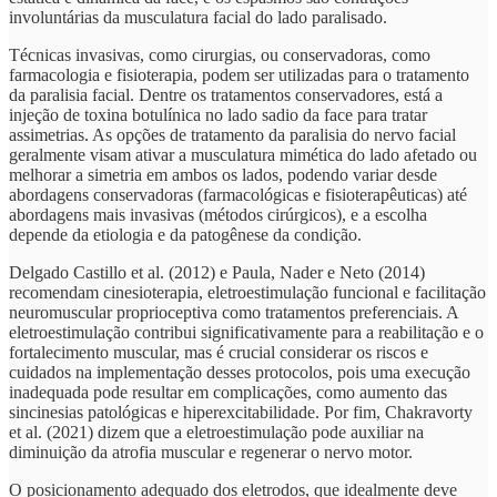
involuntárias da musculatura facial do lado paralisado.
Técnicas invasivas, como cirurgias, ou conservadoras, como
farmacologia e fisioterapia, podem ser utilizadas para o tratamento
da paralisia facial. Dentre os tratamentos conservadores, está a
injeção de toxina botulínica no lado sadio da face para tratar
assimetrias. As opções de tratamento da paralisia do nervo facial
geralmente visam ativar a musculatura mimética do lado afetado ou
melhorar a simetria em ambos os lados, podendo variar desde
abordagens conservadoras (farmacológicas e fisioterapêuticas) até
abordagens mais invasivas (métodos cirúrgicos), e a escolha
depende da etiologia e da patogênese da condição.
Delgado Castillo et al. (2012) e Paula, Nader e Neto (2014)
recomendam cinesioterapia, eletroestimulação funcional e facilitação
neuromuscular proprioceptiva como tratamentos preferenciais. A
eletroestimulação contribui significativamente para a reabilitação e o
fortalecimento muscular, mas é crucial considerar os riscos e
cuidados na implementação desses protocolos, pois uma execução
inadequada pode resultar em complicações, como aumento das
sincinesias patológicas e hiperexcitabilidade. Por fim, Chakravorty
et al. (2021) dizem que a eletroestimulação pode auxiliar na
diminuição da atrofia muscular e regenerar o nervo motor.
O posicionamento adequado dos eletrodos, que idealmente deve