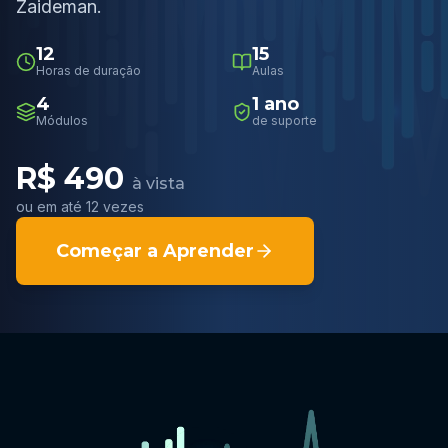
Zaideman.
12
15
Horas de duração
Aulas
4
1 ano
Módulos
de suporte
R$ 490
à vista
ou em até 12 vezes
Começar a Aprender