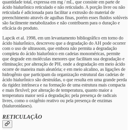
quantidade total, expressa em mg / mL, que consiste em parte de
ácido hialurônico reticulado e não reticulado. A porção livre ou não
reticulada é adicionada para facilitar a extrusão do material de
preenchimento através de agulhas finas, porém esses fluidos solúveis
são facilmente metabolizados e não contribuem para o duração e
eficácia do produto.
Lapcik et al. 1998, em um levantamento bibliográfico em torno do
ácido hialurônico, descreveu que a degradação do AH pode ocorrer
com o uso de ultrassom, que embora não permita a degradação
completa do ácido hialurônico em cadeias monoméricas, permite
que degrade em moléculas menores que facilitam sua degradação e
eliminação; por alteração de PH, onde a degradação em meio ácido
ocorre de maneira mais aleatória; e em meio alcalino, as ligações de
hidrogênio que participam da organização estrutural das cadeias de
ácido hialurônico são destruídas, o que resulta em uma grande perda
da rigidez intrínseca e na formação de uma estrutura mais compacta
e mais flexível; por alteração de temperatura, quanto maior a
temperatura maior será a degradação; pela presença de radicais
livres, como o oxigênio reativo ou pela presença de enzimas
(hialuronidases).
RETICULAÇÃO