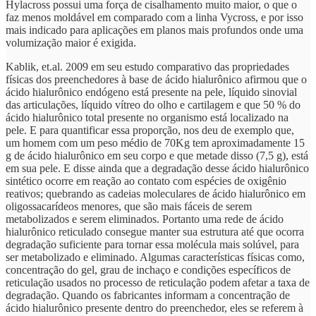
Hylacross possui uma força de cisalhamento muito maior, o que o
faz menos moldável em comparado com a linha Vycross, e por isso
mais indicado para aplicações em planos mais profundos onde uma
volumização maior é exigida.
Kablik, et.al. 2009 em seu estudo comparativo das propriedades
físicas dos preenchedores à base de ácido hialurônico afirmou que o
ácido hialurônico endógeno está presente na pele, líquido sinovial
das articulações, líquido vítreo do olho e cartilagem e que 50 % do
ácido hialurônico total presente no organismo está localizado na
pele. E para quantificar essa proporção, nos deu de exemplo que,
um homem com um peso médio de 70Kg tem aproximadamente 15
g de ácido hialurônico em seu corpo e que metade disso (7,5 g), está
em sua pele. E disse ainda que a degradação desse ácido hialurônico
sintético ocorre em reação ao contato com espécies de oxigênio
reativos; quebrando as cadeias moleculares de ácido hialurônico em
oligossacarídeos menores, que são mais fáceis de serem
metabolizados e serem eliminados. Portanto uma rede de ácido
hialurônico reticulado consegue manter sua estrutura até que ocorra
degradação suficiente para tornar essa molécula mais solúvel, para
ser metabolizado e eliminado. Algumas características físicas como,
concentração do gel, grau de inchaço e condições específicos de
reticulação usados no processo de reticulação podem afetar a taxa de
degradação. Quando os fabricantes informam a concentração de
ácido hialurônico presente dentro do preenchedor, eles se referem à