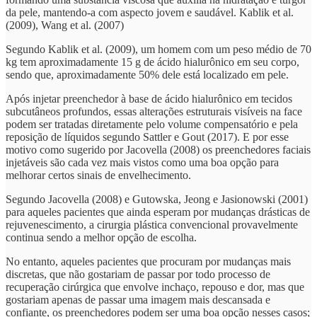
da pele, mantendo-a com aspecto jovem e saudável. Kablik et al.
(2009), Wang et al. (2007)
Segundo Kablik et al. (2009), um homem com um peso médio de 70
kg tem aproximadamente 15 g de ácido hialurônico em seu corpo,
sendo que, aproximadamente 50% dele está localizado em pele.
Após injetar preenchedor à base de ácido hialurônico em tecidos
subcutâneos profundos, essas alterações estruturais visíveis na face
podem ser tratadas diretamente pelo volume compensatório e pela
reposição de líquidos segundo Sattler e Gout (2017). E por esse
motivo como sugerido por Jacovella (2008) os preenchedores faciais
injetáveis são cada vez mais vistos como uma boa opção para
melhorar certos sinais de envelhecimento.
Segundo Jacovella (2008) e Gutowska, Jeong e Jasionowski (2001)
para aqueles pacientes que ainda esperam por mudanças drásticas de
rejuvenescimento, a cirurgia plástica convencional provavelmente
continua sendo a melhor opção de escolha.
No entanto, aqueles pacientes que procuram por mudanças mais
discretas, que não gostariam de passar por todo processo de
recuperação cirúrgica que envolve inchaço, repouso e dor, mas que
gostariam apenas de passar uma imagem mais descansada e
confiante, os preenchedores podem ser uma boa opção nesses casos;