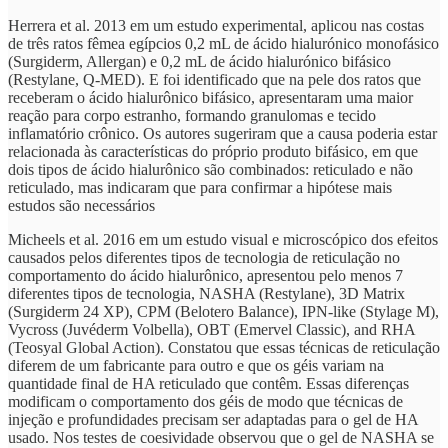
Herrera et al. 2013 em um estudo experimental, aplicou nas costas
de três ratos fêmea egípcios 0,2 mL de ácido hialurónico monofásico
(Surgiderm, Allergan) e 0,2 mL de ácido hialurónico bifásico
(Restylane, Q-MED). E foi identificado que na pele dos ratos que
receberam o ácido hialurônico bifásico, apresentaram uma maior
reação para corpo estranho, formando granulomas e tecido
inflamatório crônico. Os autores sugeriram que a causa poderia estar
relacionada às características do próprio produto bifásico, em que
dois tipos de ácido hialurônico são combinados: reticulado e não
reticulado, mas indicaram que para confirmar a hipótese mais
estudos são necessários
Micheels et al. 2016 em um estudo visual e microscópico dos efeitos
causados pelos diferentes tipos de tecnologia de reticulação no
comportamento do ácido hialurônico, apresentou pelo menos 7
diferentes tipos de tecnologia, NASHA (Restylane), 3D Matrix
(Surgiderm 24 XP), CPM (Belotero Balance), IPN-like (Stylage M),
Vycross (Juvéderm Volbella), OBT (Emervel Classic), and RHA
(Teosyal Global Action). Constatou que essas técnicas de reticulação
diferem de um fabricante para outro e que os géis variam na
quantidade final de HA reticulado que contêm. Essas diferenças
modificam o comportamento dos géis de modo que técnicas de
injeção e profundidades precisam ser adaptadas para o gel de HA
usado. Nos testes de coesividade observou que o gel de NASHA se