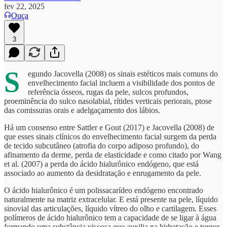
fev 22, 2025
Ouça
3
S
egundo Jacovella (2008) os sinais estéticos mais comuns do
envelhecimento facial incluem a visibilidade dos pontos de
referência ósseos, rugas da pele, sulcos profundos,
proeminência do sulco nasolabial, rítides verticais periorais, ptose
das comissuras orais e adelgaçamento dos lábios.
Há um consenso entre Sattler e Gout (2017) e Jacovella (2008) de
que esses sinais clínicos do envelhecimento facial surgem da perda
de tecido subcutâneo (atrofia do corpo adiposo profundo), do
afinamento da derme, perda de elasticidade e como citado por Wang
et al. (2007) a perda do ácido hialurônico endógeno, que está
associado ao aumento da desidratação e enrugamento da pele.
O ácido hialurônico é um polissacarídeo endógeno encontrado
naturalmente na matriz extracelular. E está presente na pele, líquido
sinovial das articulações, líquido vítreo do olho e cartilagem. Esses
polímeros de ácido hialurônico tem a capacidade de se ligar à água
formando uma substância viscosa que auxilia na hidratação e turgor