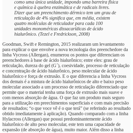
como uma única unidade, impondo uma barreira física
e química à quebra enzimática e de radicais livres.
Dizer que um preenchimento dérmico tem um grau de
reticulação de 4% significa que, em média, existem
quatro moléculas de reticulador para cada 100
unidades monoméricas dissacarídicas de ácido
hialurônico. (Tezel e Fredrickson, 2008)
Goodman, Swift e Remington, 2015 realizaram um levantamento
para explicar o que envolve a nova tecnologia dos preenchedore da
linha Vycross (Allergan), enumerou os pontos que diferenciam os
preenchedores à base de ácido hialurônico; entre eles: grau de
reticulação, dureza do gel (G´), coesividade, processo de reticulação
e concentração de ácido hialurônico, peso molecular de ácido
hialurônico e força de extrusão. E o que diferencia a linha Vycross
dos demais é a mistura de ácido hialurônicos de alto e baixo peso
molecular associado a um processo de reticulação diferenciado que
permite que o material tenha uma força de extrusão mais suave e
com menos absorção de água. O que faz um produto mais seguro
para a utilização em preechimentos superficiais e com mais precisão
de resultados; “o que voce vê é o que terá” (se referindo ao resultado
obtido imediatamente à aplicação). Quando comparado com a linha
Hylacross (Allergan) que possui predominantemente ácido
hialurônico de alto peso molecular, este tem uma capacidade de
expansão (de absorção de água), muito maior. Além disso a linha