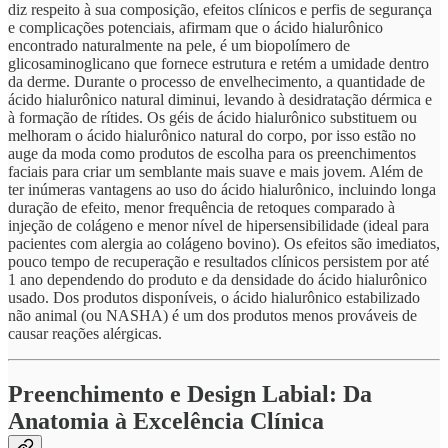
diz respeito à sua composição, efeitos clínicos e perfis de segurança
e complicações potenciais, afirmam que o ácido hialurônico
encontrado naturalmente na pele, é um biopolímero de
glicosaminoglicano que fornece estrutura e retém a umidade dentro
da derme. Durante o processo de envelhecimento, a quantidade de
ácido hialurônico natural diminui, levando à desidratação dérmica e
à formação de rítides. Os géis de ácido hialurônico substituem ou
melhoram o ácido hialurônico natural do corpo, por isso estão no
auge da moda como produtos de escolha para os preenchimentos
faciais para criar um semblante mais suave e mais jovem. Além de
ter inúmeras vantagens ao uso do ácido hialurônico, incluindo longa
duração de efeito, menor frequência de retoques comparado à
injeção de colágeno e menor nível de hipersensibilidade (ideal para
pacientes com alergia ao colágeno bovino). Os efeitos são imediatos,
pouco tempo de recuperação e resultados clínicos persistem por até
1 ano dependendo do produto e da densidade do ácido hialurônico
usado. Dos produtos disponíveis, o ácido hialurônico estabilizado
não animal (ou NASHA) é um dos produtos menos prováveis de
causar reações alérgicas.
Preenchimento e Design Labial: Da
Anatomia à Excelência Clínica