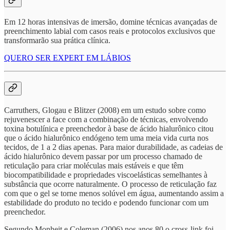
Em 12 horas intensivas de imersão, domine técnicas avançadas de
preenchimento labial com casos reais e protocolos exclusivos que
transformarão sua prática clínica.
QUERO SER EXPERT EM LÁBIOS
Carruthers, Glogau e Blitzer (2008) em um estudo sobre como
rejuvenescer a face com a combinação de técnicas, envolvendo
toxina botulínica e preenchedor à base de ácido hialurônico citou
que o ácido hialurônico endógeno tem uma meia vida curta nos
tecidos, de 1 a 2 dias apenas. Para maior durabilidade, as cadeias de
ácido hialurônico devem passar por um processo chamado de
reticulação para criar moléculas mais estáveis e que têm
biocompatibilidade e propriedades viscoelásticas semelhantes à
substância que ocorre naturalmente. O processo de reticulação faz
com que o gel se torne menos solúvel em água, aumentando assim a
estabilidade do produto no tecido e podendo funcionar com um
preenchedor.
Segundo Monheit e Coleman (2006) nos anos 80 o cross-link foi