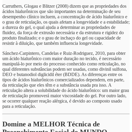
Carruthers, Glogau e Blitzer (2008) dizem que as propriedades dos
ácidos hialurônicos que são importantes na determinação de seu
desempenho clínico incluem, a concentração de ácido hialurônico e
o grau de reticulação, os quais afetam a longevidade e a estabilidade;
a dureza do gel, o qual ajuda a determinar as propriedades de
fluidez, da força de extrusão necessária e da estrutura e rigidez do
produto finalizado; e o grau de inchaço do gel ou capacidade de
resistir à diluição, que também influencia longevidade.
Sánchez-Carpintero, Candelas e Ruiz-Rodriguez, 2010, para obter
um ácido hialurônico com maior duração no tecido, é necessário
manipulá-lo por meio do processo conhecido como reticulação, no
qual diferentes substâncias podem ser usadas, como divinil sulfona,
DEO e butanodiol diglicidil éter (BDDE). As diferenças entre os
tipos de ácidos hialurônicos comercializados dependem, em parte,
da reticulação que eles têm e a substância usada pra isso. A
reticulação altera a solubilidade do ácido hialurônico: um maior grau
de reticulação promoverá maior viscosidade do gel. Por outro lado,
se ocorrer qualquer reação alérgica, é devido ao composto usado
para a reticulação.
Domine a MELHOR Técnica de