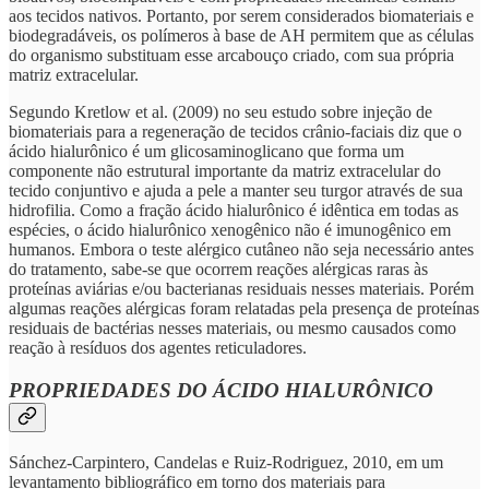
aos tecidos nativos. Portanto, por serem considerados biomateriais e
biodegradáveis, os polímeros à base de AH permitem que as células
do organismo substituam esse arcabouço criado, com sua própria
matriz extracelular.
Segundo Kretlow et al. (2009) no seu estudo sobre injeção de
biomateriais para a regeneração de tecidos crânio-faciais diz que o
ácido hialurônico é um glicosaminoglicano que forma um
componente não estrutural importante da matriz extracelular do
tecido conjuntivo e ajuda a pele a manter seu turgor através de sua
hidrofilia. Como a fração ácido hialurônico é idêntica em todas as
espécies, o ácido hialurônico xenogênico não é imunogênico em
humanos. Embora o teste alérgico cutâneo não seja necessário antes
do tratamento, sabe-se que ocorrem reações alérgicas raras às
proteínas aviárias e/ou bacterianas residuais nesses materiais. Porém
algumas reações alérgicas foram relatadas pela presença de proteínas
residuais de bactérias nesses materiais, ou mesmo causados como
reação à resíduos dos agentes reticuladores.
PROPRIEDADES DO ÁCIDO HIALURÔNICO
Sánchez-Carpintero, Candelas e Ruiz-Rodriguez, 2010, em um
levantamento bibliográfico em torno dos materiais para