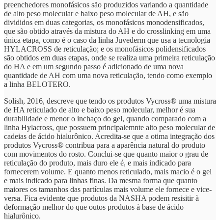
preenchedores monofásicos são produzidos variando a quantidade
de alto peso molecular e baixo peso molecular de AH, e são
divididos em duas categorias, os monofásicos monodensificados,
que são obtido através da mistura do AH e do crosslinking em uma
única etapa, como é o caso da linha Juvederm que usa a tecnologia
HYLACROSS de reticulação; e os monofásicos polidensificados
são obtidos em duas etapas, onde se realiza uma primeira reticulação
do HA e em um segundo passo é adicionado de uma nova
quantidade de AH com uma nova reticulação, tendo como exemplo
a linha BELOTERO.
Solish, 2016, descreve que tendo os produtos Vycross® uma mistura
de HA reticulado de alto e baixo peso molecular, melhor é sua
durabilidade e menor o inchaço do gel, quando comparado com a
linha Hylacross, que possuem principalemnte alto peso molecular de
cadeias de ácido hialurônico. Acredita-se que a otima integração dos
produtos Vycross® contribua para a aparência natural do produto
com movimentos do rosto. Conclui-se que quanto maior o grau de
reticulação do produto, mais duro ele é, e mais indicado para
fornecerem volume. E quanto menos reticulado, mais macio é o gel
e mais indicado para linhas finas. Da mesma forma que quanto
maiores os tamanhos das partículas mais volume ele fornece e vice-
versa. Fica evidente que produtos da NASHA podem resisitir à
deformação melhor do que outos produtos à base de ácido
hialurônico.