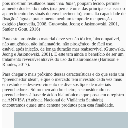
pois mostram resultados mais
‘real-time’,
poupam tecido, permite
aumento dos tecido moles (sua perda é uma das principais causas do
aparecimento dos sinais do envelhecimento), com alta capacidade de
fixação à água e praticamente nenhum tempo de recuperação
exigido (Jacovella, 2008, Gutowska, Jeong e Jasionowski, 2001,
Sattler e Gout, 2016)
Para este propósito o material deve ser não tóxico, biocompatível,
não antigênico, não inflamatório, não pirogênico, de fácil uso,
estável após injeção, de longa duração mas reabsorvível (Gutowska,
Jeong e Jasionowski, 2001). E este tem ainda o benefício de ser um
tratamento reversível através do uso da hialuronidase (Harrison e
Rhodes, 2017).
Para chegar o mais próximo dessas características e do que seria um
“preenchedor ideal”, é que o mercado tem investido cada vez mais
em estudos e desenvolvimento de diversos tipos de materiais
preenchedores. Só no mercado brasileiro, se considerado os
preenchedores à base de ácido hialurônico e que possuem o registro
na ANVISA (Agência Nacional de Vigilância Sanitária)
encontramos quase uma centena produtos para esta finalidade.