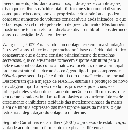
preenchimento, abordando seus tipos, indicações e complicações,
disse que os diversos ácidos hialurônico que são comercializados
como preenchedores, por sua propriedade de atrair água , podem
conseguir aumentos de volumes consideráveis após injetados, o que
o faz responsável direto pelo efeito de preenchimento. Mas também
mostrou que tem um efeito indireto ao ativar os fibroblastos dérmico,
após a deposição de AH em derme.
Wang et al., 2007, Analisando a neocolagênese em uma simulação
“in vivo” após a injeção de preenchedor à base de ácido hialurônico
constataram que a derme consiste principalmente de proteínas
secretadas, que coletivamente fornecem suporte estrutural para a
pele e são conhecidas como a matriz extracelular, e que a principal
proteína estrutural na derme é o colágeno tipo I, que compreende
90% do peso seco da pele e diminui com o envelhecimento normal.
Descobriram que a injeção de NASHA estimula a produção de novo
de colágeno tipo I através de alguns processos potenciais, e o
principal deles seria o de estiramento mecânico de fibroblastos, que
tem demonstrado estimular os fibroblastos a produzirem fatores de
crescimento e inibidores teciduais das metaloproteinases da matriz,
além de inibir a expressão das metaloproteinases da matriz, o que
reduziria a degradação do colágeno da derme.
Segundo Carruthers e Carruthers (2007) o processo de estabilização
varia de acordo com o fabricante e explica as diferenças na