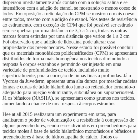
dispersou imediatamente após contato com a solução salina e se
intensificou com a adição de etanol, se mostrando o menos coeso de
todos. Em oposição a reticulação do CPM se mostrou o mais coeso
entre todos, mesmo com a adição de etanol. Nos testes de resistência
ao estiramento, com exceção do CPM que foi possível ser estirado
sem se quebrar por uma distância de 3,5 a 5 cm, todas as outras
marcas foram estiradas por uma distância que variou de 1 a 2 cm.
Foi observado que a adição de lidocaína pode alterar essa
propriedade dos preenchedores. Nesse estudo foi possível concluir
que os materiais monofásicos polidensificados (CPM) se apresentam
distribuídos de forma mais homogênea nos tecidos diminuindo a
resposta à corpos estranhos e permtindo ser injetado em uma
variedade de profundidades de tecido, incluindo muito
superficialmente, para a correção de linhas finas a profundas. Já a
Vycross da Juvederm, apresenta uma alta dureza por mesclar cadeias
longas e curtas de ácido hialurônico junto ao reticulador tornando-o
adequado para injeção volumizante, subcutânea ou supraperiosteal.
Já os bifásicos (NASHA), se apresentam como grumos nos tecidos,
aumentando a chance de uma resposta à corpos estranhos
Hee at all 2015 realizaram um experimento em ratos, para
analisarem o poder de volumização e a resistência à compressão de
alguns preenchedores, sendo esses divididos em preenchedores para
tecidos moles à base de ácido hialurônico monofásicos e bifásicos e
preenchedores à base de hidroxiapatita de cálcio. Todos os