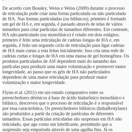
De acordo com Beasley, Weiss e Weiss (2009) durante o processo
de reticulação pode criar uma forma particulada ou não particulada
de HA. Nas formas particuladas (ou bifásicos), primeiro é formado
um gel de HA e, em seguida, é passado através de telas de vários
tamanhos para criar partículas de tamanhos diferentes. Em contraste,
HA não-particulado (ou monofásico) é criado em dois estágios;
primeiro é feito uma reticulação de cadeias longas de HA e, em
seguida, é feito um segundo ciclo de reticulação para ligar cadeias
de HA mais curtas a esta feitas inicialmente. Isso cria uma rede de
cadeias curtas e longas de HA em uma massa de gel homogênea. Os
produtos particulados de AH dependem mais do tamanho das
partículas para produzir uma maior volumização e promover maior
longevidade, ao passo que os géis de HA não particulados
dependem de uma maior reticulação para produzir maior
volumização e maior longevidade.
Flynn et al. (2011) em um estudo comparativo entre os
preenchedores dérmicos á base de ácido hialurônico monofásico e
bifásico, descreveu que o processo de reticulação é o responsável
por essa característica. Os preenchedores bifásicos (linhaRestylane)
são produzidos a partir da criação de partículas de diferentes
tamanhos. Essas partículas reticuladas são suspensas em HA não
reticulado, que age como um lubrificante, permitindo que a
suspensão seja empurrada através de uma agulha fina. Já os