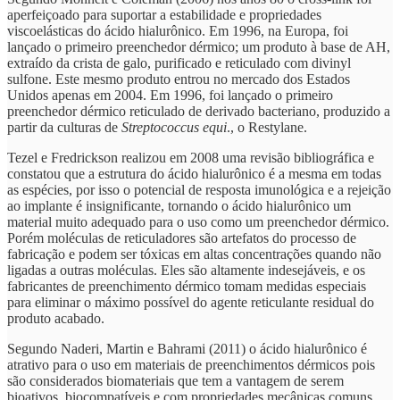
aperfeiçoado para suportar a estabilidade e propriedades
viscoelásticas do ácido hialurônico. Em 1996, na Europa, foi
lançado o primeiro preenchedor dérmico; um produto à base de AH,
extraído da crista de galo, purificado e reticulado com divinyl
sulfone. Este mesmo produto entrou no mercado dos Estados
Unidos apenas em 2004. Em 1996, foi lançado o primeiro
preenchedor dérmico reticulado de derivado bacteriano, produzido a
partir da culturas de
Streptococcus equi
., o Restylane.
Tezel e Fredrickson realizou em 2008 uma revisão bibliográfica e
constatou que a estrutura do ácido hialurônico é a mesma em todas
as espécies, por isso o potencial de resposta imunológica e a rejeição
ao implante é insignificante, tornando o ácido hialurônico um
material muito adequado para o uso como um preenchedor dérmico.
Porém moléculas de reticuladores são artefatos do processo de
fabricação e podem ser tóxicas em altas concentrações quando não
ligadas a outras moléculas. Eles são altamente indesejáveis, e os
fabricantes de preenchimento dérmico tomam medidas especiais
para eliminar o máximo possível do agente reticulante residual do
produto acabado.
Segundo Naderi, Martin e Bahrami (2011) o ácido hialurônico é
atrativo para o uso em materiais de preenchimentos dérmicos pois
são considerados biomateriais que tem a vantagem de serem
bioativos, biocompatíveis e com propriedades mecânicas comuns