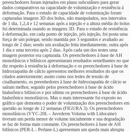
preenchedores foram injetados em plano subcutâneo para gerar
dados comparativos na capacidade de volumização e resistência à
deformação. Para o estudo de capacidade de volumização foram
capturadas imagens 3D dos bolus, não manipulados, nos intervalos
de 1 dia, 1,2,4 e 12 semanas após a injeção e a altura média do bolus
foi determinada usando as imagens 3D. Para o estudo de resistência
à deformação, em cada ponto de injeção, pós injeção, foi posta uma
força de um polegar, sendo mantida por 3 segundos e avaliado ao
longo de 2 dias; sendo um avaliação feita imediatamente, outra após
1 dia e uma terceira após 2 dias. Após cada um dos testes uma
imagem posterior era capturada. Os preenchedores à base de AH
monofásicos e bifásicos apresentaram resultados semelhantes no que
diz respeito à resistência à deformação e os preenchedores à base de
hidroxiapatita de cálcio apresentou melhores resultados do que os
citados anteriormente; assim como nos testes de tensão de
cisalhamento, os preenhedores à base de hidroxiapatita de cálcio se
saíram melhor, seguido pelos preenchedores à base de ácido
hialurônico bifásicos e por ultimo os preenchedores à base de ácido
hialurônico monofásicos. Mas o mais interessante foi exposto no
gráfico que demostra o poder de volumização dos preenchedores em
questão ao longe de 12 semanas (FIGURA 3). Os preenchedores
monofásicos (VYC-20L – Juvederm Voluma with Lidocaine)
tiveram um perda menor de volume inicialmente e sua degradação
se faz de forma mais constante. Os preenchedores à base de AH
bifásicos (PER-L - Perlane-L) apresentam um queda mais abrupta