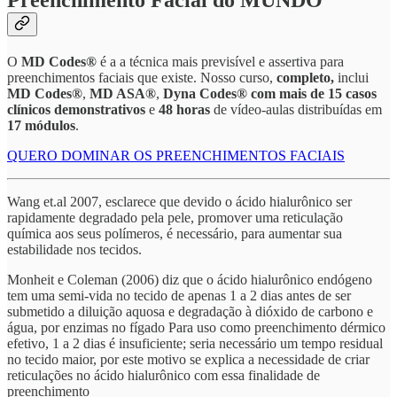
Preenchimento Facial do MUNDO
O
MD Codes®
é a a técnica mais previsível e assertiva para
preenchimentos faciais que existe. Nosso curso,
completo,
inclui
MD Codes®
,
MD ASA®
,
Dyna Codes® com mais de 15 casos
clínicos demonstrativos
e
48 horas
de vídeo-aulas distribuídas em
17 módulos
.
QUERO DOMINAR OS PREENCHIMENTOS FACIAIS
Wang et.al 2007, esclarece que devido o ácido hialurônico ser
rapidamente degradado pela pele, promover uma reticulação
química aos seus polímeros, é necessário, para aumentar sua
estabilidade nos tecidos.
Monheit e Coleman (2006) diz que o ácido hialurônico endógeno
tem uma semi-vida no tecido de apenas 1 a 2 dias antes de ser
submetido a diluição aquosa e degradação à dióxido de carbono e
água, por enzimas no fígado Para uso como preenchimento dérmico
efetivo, 1 a 2 dias é insuficiente; seria necessário um tempo residual
no tecido maior, por este motivo se explica a necessidade de criar
reticulações no ácido hialurônico com essa finalidade de
preenchimento