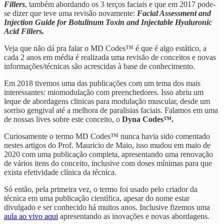
Fillers
, também abordando os 3 terços faciais e que em 2017 pode-
se dizer que teve uma revisão novamente:
Facial Assessment and
Injection Guide for Botulinum Toxin and Injectable Hyaluronic
Acid Fillers.
Veja que não dá pra falar o MD Codes™ é que é algo estático, a
cada 2 anos em média é realizada uma revisão de conceitos e novas
informações/técnicas são acrescidas à base de conhecimento.
Em 2018 tivemos uma das publicações com um tema dos mais
interessantes: miomodulação com preenchedores. Isso abriu um
leque de abordagens clinicas para modulação muscular, desde um
sorriso gengival até a melhora de paralisias faciais. Falamos em uma
de nossas lives sobre este conceito, o
Dyna Codes™.
Curiosamente o termo MD Codes™ nunca havia sido comentado
nestes artigos do Prof. Mauricio de Maio, isso mudou em maio de
2020 com uma publicação completa, apresentando uma renovação
de vários itens do conceito, inclusive com doses mínimas para que
exista efetividade clínica da técnica.
Só então, pela primeira vez, o termo foi usado pelo criador da
técnica em uma publicação científica, apesar do nome estar
divulgado e ser conhecido há muitos anos. Inclusive fizemos uma
aula ao vivo aqui
apresentando as inovações e novas abordagens.