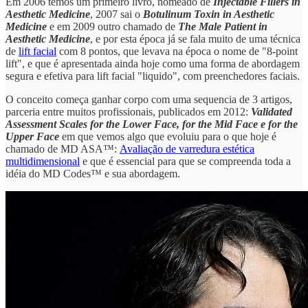
Em 2006 temos um primeiro livro, nomeado de
Injectable Fillers in
Aesthetic Medicine
, 2007 sai o
Botulinum Toxin in Aesthetic
Medicine
e em 2009 outro chamado de
The Male Patient in
Aesthetic Medicine
, e por esta época já se fala muito de uma técnica
de
lift facial
com 8 pontos, que levava na época o nome de "8-point
lift", e que é apresentada ainda hoje como uma forma de abordagem
segura e efetiva para lift facial "liquido", com preenchedores faciais.
O conceito começa ganhar corpo com uma sequencia de 3 artigos,
parceria entre muitos profissionais, publicados em 2012:
Validated
Assessment Scales for the Lower Face, for the Mid Face e for the
Upper Face
em que vemos algo que evoluiu para o que hoje é
chamado de MD ASA™:
Avaliação de varredura estética
multidimensional
e que é essencial para que se compreenda toda a
idéia do MD Codes™ e sua abordagem.