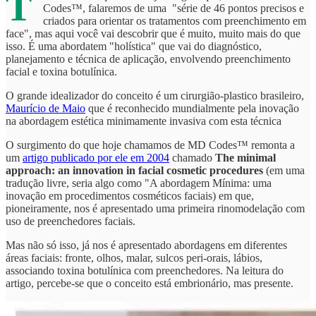
T
Codes™, falaremos de uma "série de 46 pontos precisos e
criados para orientar os tratamentos com preenchimento em
face", mas aqui você vai descobrir que é muito, muito mais do que
isso. É uma abordatem "holística" que vai do diagnóstico,
planejamento e técnica de aplicação, envolvendo preenchimento
facial e toxina botulínica.
O grande idealizador do conceito é um cirurgião-plastico brasileiro,
Maurício de Maio
que é reconhecido mundialmente pela inovação
na abordagem estética minimamente invasiva com esta técnica
O surgimento do que hoje chamamos de MD Codes™ remonta a
um
artigo publicado por ele em 2004
chamado
The minimal
approach: an innovation in facial cosmetic procedures
(em uma
tradução livre, seria algo como "A abordagem Mínima: uma
inovação em procedimentos cosméticos faciais) em que,
pioneiramente, nos é apresentado uma primeira rinomodelação com
uso de preenchedores faciais.
Mas não só isso, já nos é apresentado abordagens em diferentes
áreas faciais: fronte, olhos, malar, sulcos peri-orais, lábios,
associando toxina botulínica com preenchedores. Na leitura do
artigo, percebe-se que o conceito está embrionário, mas presente.